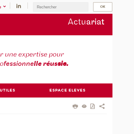
e
Actu
ariat
r une expertise pour
ro
fessionne
lle réus
sie.
 UTILES
ESPACE ELEVES